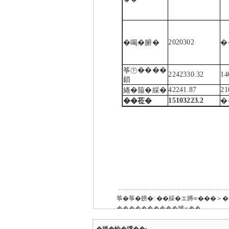
2020302
�喝�腑�
�
筝㊦����
2242330.32
14
鎖
42241.87
21
綣�箙�綵�
15103223.2
��莅�
�
筝㊤�順��
201
筝�筝�膀�:
��綵�エ膊∞���＞�
����������膊∞��
�後�恰�堺��: