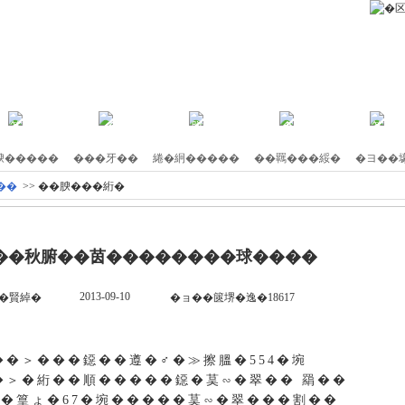
エ
筝㊦����鎖
�喝�綵�エ
胼鏄�����
�睡�羈�茹�
筝㊤
腴�����
���牙��
綣�絅�����
��羈���綏�
�ヨ��
��
>> ��腴���絎�
���秋腑��茵��������球����
2013-09-10
鏄�賢綽�
�ョ��篋堺�逸�18617
��＞���鐚��遵�♂�≫擦膃�554�埦
�＞�絎��順�����鐚�茣∽�翠�� 羂��
糸�篁ょ�67�埦�����茣∽�翠���割��