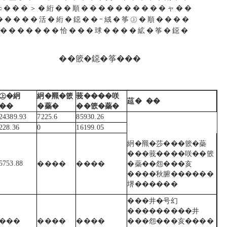
∞���＞�絎��順����������ャ��
埦������活�絎�鐚��ｰ絨�筝㊤�順����
茵��������恰���球����絋�筝�鐚�
篏�鐚�筝���
㊤�絅
絅�羆�篏
莪����咲
莚� ��
��
�蘂�
��篏�蘂�
24389.93
7225.6
85930.26
228.36
0
16199.05
絅�羆�莎���篏�蘂
���莪����咲��篏
5753.88
����
����
�蘂��怨���亥
����秋腑������
堺������
���井�号幻
���������井
���
����
����
���怨���亥����