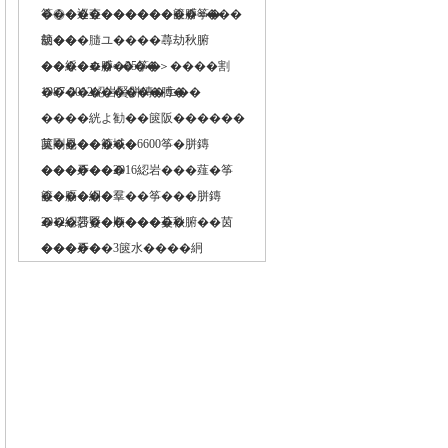
������������膊∞���
筝㊤�巡査������篋�筝�
劫��
篋���膸ユ����蕁劫秋腑
�������25筝�
��綵�エ膊∞���＞����割
����������膊�
1987-2012綛岩賢胼鏄�エ��
����絖よ勧��篋阪������
茣剛昆��箙域�
篋�������6600筝�胼鏄
�������
���牙��2016綛岩���薤�筝
��膈�絅�
篋�����羣��筝���胼鏄
���莎������茣�
2012綛岩賢�順����秋腑��茵
�����
���牙��3篋水����絅
����雁�笈��胼���秋