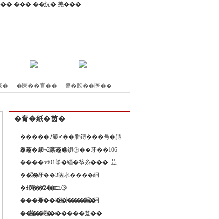
�篁�膸�
壕�
�医��育��
臀�腴��医��
�育�紙�茵�
�����ｿ箙♂��胼鏄���号�膸
�莚�篆＞蹴莚�
綵��10+2紊�綣鋇㊤��牙��106
����5601筝�緇�筝糸���ｰ荳
� 綏�
���牙��3篋水����絅
�10��24�ユ③
�ｰ茵�綵�エ
�����������睡�
���牙��3篋水����絅
����岩������笈��
�ｰ茵�綵�エ