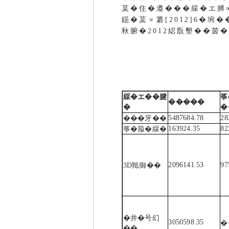
茣�住�遵���綵�エ膊
鐚�茣∝纂[2012]6�
秋腑�2012綛翫墾��
��
綵�エ��腱
筝
�����
�
�
5487684.78
28
���牙��
163924.35
82
筝�箙�綵�
2096141.53
97
3D羝御��
�井�号幻
3050598.35
�
��