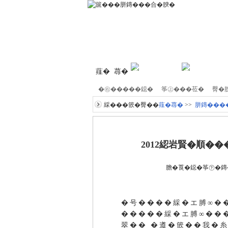
薤� 蕁�
�育�肢�莅�
�笈��綵�
�㊨�����鐚�
筝㊤���莅�
臀�
綵���篏�臀��
薤�蕁�
>>
胼鏄���
2012綛岩賢�順�
膽�莨�鐚�筝㊦�
�号����綵�エ膊∞�
�����綵�エ膊∞��
翠�� �遵�篏��我�