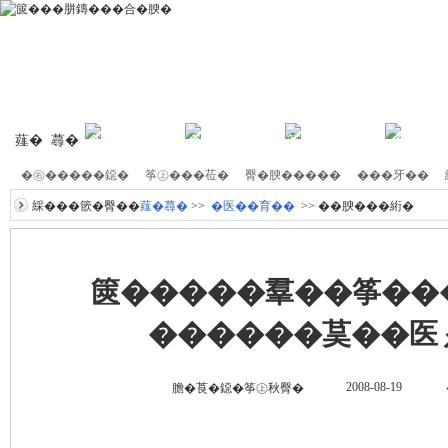
薤� 蕁�
�育�肢�莅�
�笈��綵�エ
筝㊦����鎖
�喝�
�㊨�����鐚�
筝㊤���莅�
臀�腴�����
���牙��
綵���篏�臀��
薤�蕁�
>>
�医��育��
>> ��腴���絎�
篋�����羣��筝��
������茣��医
2008-08-19
膽�莨�鐚�筝㊤秋臀�