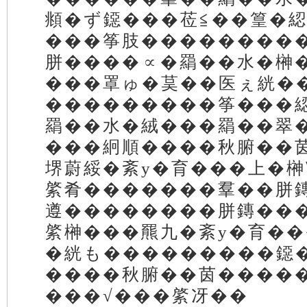
頫�ず鐚���莅≦��篁�
���筝肢��������
胼����∝�羂��水�榊
���罩ゅ�茣��医ぇ絖�
���������筝���
羂��水�絨���羂��翠
���絅順����秋腑��
堺蔚綏�紊у�育���上�榊
綮肴�������羣��胼
遵��������胼鏄��
綮榊���羆九�紊у�育�
�絖も���������鐚
����秋腑��茵����
���√���綮冴��