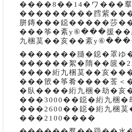
����8��14�ワ���
���������膤紫��
胼鏄���鐚�����莎�
���筝�紊у⑥���援�
九梱茣��亥��紊у⑥��
�������膸�鐚�罩ゆ
������絮�隋��篋�2
����絎九梱茣��亥��
���篏�筝肴����莟＜
�臥����絎九梱�劫�亥
���3000��鐚�絎九梱
���2600��鐚�絎九梱
���2100����
������羣��羂��水