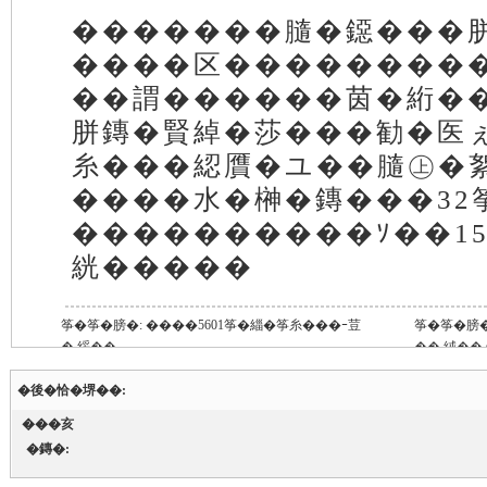
�������膸�鐚���
����区��������
��謂������茵�絎�
胼鏄�賢綽�莎���勧�医
糸���綛贋�ユ��膸㊤�絮
����水�榊�鏄���32
����������ｿ��1
絖�����
筝�筝�膀�:
����5601筝�緇�筝糸���ｰ荳
筝�筝�膀�
� 綏��
�� 絨��
�後�恰�堺��:
���亥
�鏄�: